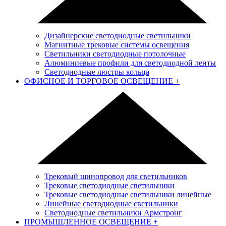
Дизайнерские светодиодные светильники
Магнитные трековые системы освещения
Светильники светодиодные потолочные
Алюминиевые профили для светодиодной ленты
Светодиодные люстры кольца
ОФИСНОЕ И ТОРГОВОЕ ОСВЕЩЕНИЕ
+
Трековый шинопровод для светильников
Трековые светодиодные светильники
Трековые светодиодные светильники линейные
Линейные светодиодные светильники
Светодиодные светильники Армстронг
ПРОМЫШЛЕННОЕ ОСВЕЩЕНИЕ
+