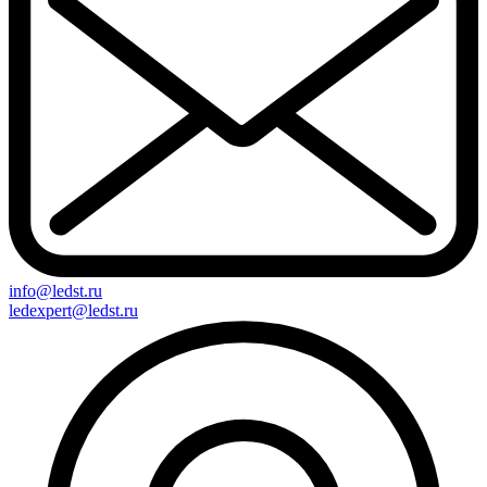
info@ledst.ru
ledexpert@ledst.ru