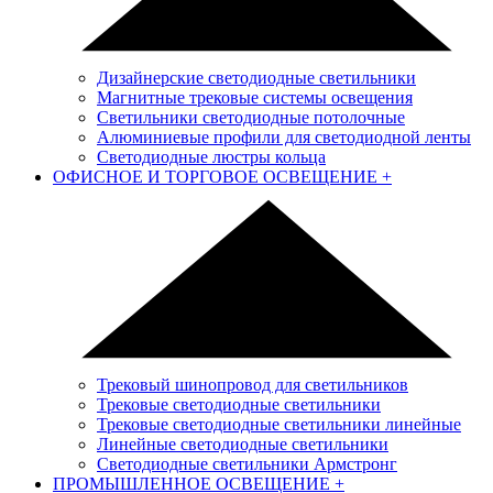
Дизайнерские светодиодные светильники
Магнитные трековые системы освещения
Светильники светодиодные потолочные
Алюминиевые профили для светодиодной ленты
Светодиодные люстры кольца
ОФИСНОЕ И ТОРГОВОЕ ОСВЕЩЕНИЕ
+
Трековый шинопровод для светильников
Трековые светодиодные светильники
Трековые светодиодные светильники линейные
Линейные светодиодные светильники
Светодиодные светильники Армстронг
ПРОМЫШЛЕННОЕ ОСВЕЩЕНИЕ
+