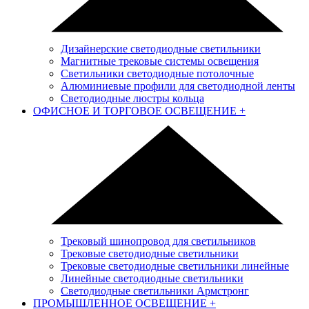
Дизайнерские светодиодные светильники
Магнитные трековые системы освещения
Светильники светодиодные потолочные
Алюминиевые профили для светодиодной ленты
Светодиодные люстры кольца
ОФИСНОЕ И ТОРГОВОЕ ОСВЕЩЕНИЕ
+
Трековый шинопровод для светильников
Трековые светодиодные светильники
Трековые светодиодные светильники линейные
Линейные светодиодные светильники
Светодиодные светильники Армстронг
ПРОМЫШЛЕННОЕ ОСВЕЩЕНИЕ
+