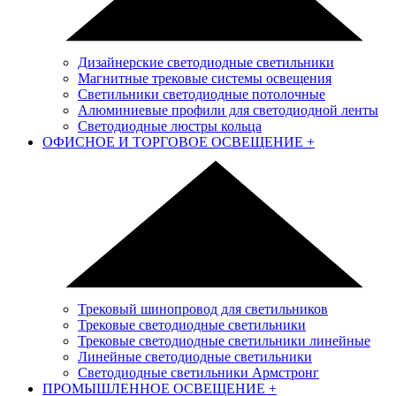
Дизайнерские светодиодные светильники
Магнитные трековые системы освещения
Светильники светодиодные потолочные
Алюминиевые профили для светодиодной ленты
Светодиодные люстры кольца
ОФИСНОЕ И ТОРГОВОЕ ОСВЕЩЕНИЕ
+
Трековый шинопровод для светильников
Трековые светодиодные светильники
Трековые светодиодные светильники линейные
Линейные светодиодные светильники
Светодиодные светильники Армстронг
ПРОМЫШЛЕННОЕ ОСВЕЩЕНИЕ
+