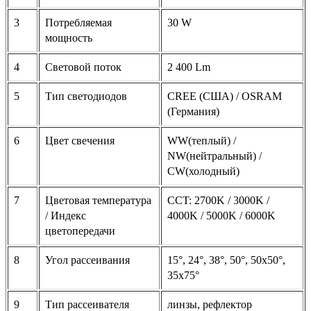
3
Потребляемая
30 W
мощность
4
Световой поток
2 400 Lm
5
Тип светодиодов
CREE (США) / OSRAM
(Германия)
6
Цвет свечения
WW(теплый) /
NW(нейтральный) /
CW(холодный)
7
Цветовая температура
CCT: 2700K / 3000K /
/ Индекс
4000K / 5000K / 6000K
цветопередачи
8
Угол рассеивания
15°, 24°, 38°, 50°, 50x50°,
35x75°
9
Тип рассеивателя
линзы, рефлектор