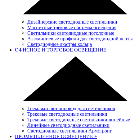
Дизайнерские светодиодные светильники
Магнитные трековые системы освещения
Светильники светодиодные потолочные
Алюминиевые профили для светодиодной ленты
Светодиодные люстры кольца
ОФИСНОЕ И ТОРГОВОЕ ОСВЕЩЕНИЕ
+
Трековый шинопровод для светильников
Трековые светодиодные светильники
Трековые светодиодные светильники линейные
Линейные светодиодные светильники
Светодиодные светильники Армстронг
ПРОМЫШЛЕННОЕ ОСВЕЩЕНИЕ
+