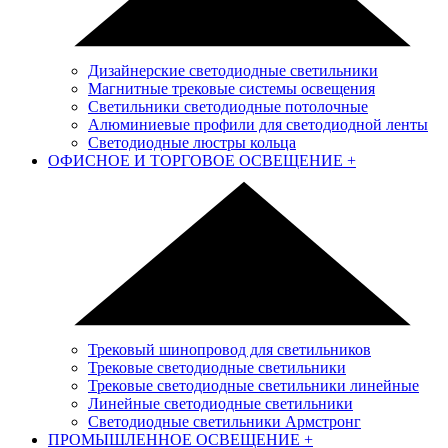
Дизайнерские светодиодные светильники
Магнитные трековые системы освещения
Светильники светодиодные потолочные
Алюминиевые профили для светодиодной ленты
Светодиодные люстры кольца
ОФИСНОЕ И ТОРГОВОЕ ОСВЕЩЕНИЕ
+
Трековый шинопровод для светильников
Трековые светодиодные светильники
Трековые светодиодные светильники линейные
Линейные светодиодные светильники
Светодиодные светильники Армстронг
ПРОМЫШЛЕННОЕ ОСВЕЩЕНИЕ
+