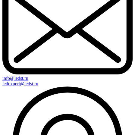
info@ledst.ru
ledexpert@ledst.ru