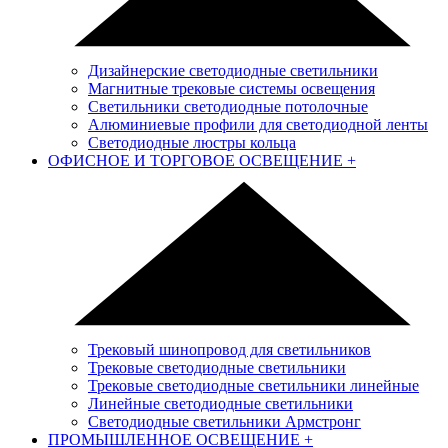
Дизайнерские светодиодные светильники
Магнитные трековые системы освещения
Светильники светодиодные потолочные
Алюминиевые профили для светодиодной ленты
Светодиодные люстры кольца
ОФИСНОЕ И ТОРГОВОЕ ОСВЕЩЕНИЕ
+
Трековый шинопровод для светильников
Трековые светодиодные светильники
Трековые светодиодные светильники линейные
Линейные светодиодные светильники
Светодиодные светильники Армстронг
ПРОМЫШЛЕННОЕ ОСВЕЩЕНИЕ
+