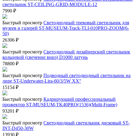
светильник ST-CEILING-GRID-MODULE-12
7990
₽
Быстрый просмотр
Светодиодный трековый светильник для
музеев и галерей ST-MUSEUM-Track-TLI-010PRO-ZOOM(6-
50)
26306
₽
Быстрый просмотр
Светодиодный дизайнерский светильник
кольцевой (свечение вниз) D1000 латунь
78800
₽
Быстрый просмотр
Подводный светодиодный светильник на
лире ST-Underwater-Lira-60/3/5W XX°
15154
₽
Быстрый просмотр
Кадрирующий профессиональный
прожектор ST-MUSEUM-TK40PRO(1536)(Multi-Frame)
93201
₽
Быстрый просмотр
Светодиодный светильник дисковый ST-
INT-D450-30W
13930
₽