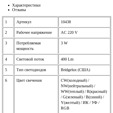
Характеристики
Отзывы
1
Артикул
10438
2
Рабочее напряжение
AC 220 V
3
Потребляемая
3 W
мощность
4
Световой поток
400 Lm
5
Тип светодиодов
Bridgelux (США)
6
Цвет свечения
CW(холодный) /
NW(нейтральный) /
WW(теплый) / R(красный)
/ G(зеленый) / B(синий) /
Y(желтый) / ИК / УФ /
RGB