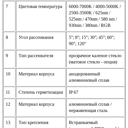
7
Цветовая температура
6000-7000K / 4000-5000K /
2500-3500K / 625nm /
525nm / 470nm / 580 nm /
930nm / 380nm / RGB
8
Угол рассеивания
5°; 8°; 15°; 30°; 45°; 60°;
90°; 120°
9
Тип рассеивателя
прозрачное каленое стекло
(матовое стекло - опция)
10
Материал корпуса
анодированный
алюминиевый сплав
11
Степень герметизации
IP 67
12
Материал корпуса
алюминиевый сплав /
нержавеющая сталь
13
Тип крепления
Встраиваемый