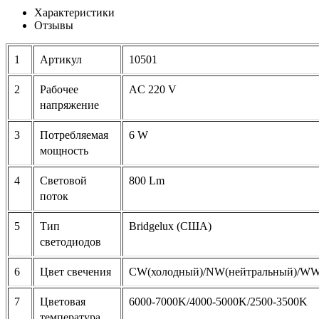
Характеристики
Отзывы
1
Артикул
10501
2
Рабочее
AC 220 V
напряжение
3
Потребляемая
6 W
мощность
4
Световой
800 Lm
поток
5
Тип
Bridgelux (США)
светодиодов
6
Цвет свечения
CW(холодный)/NW(нейтральный)/WW(т
7
Цветовая
6000-7000K/4000-5000K/2500-3500K
температура