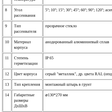
8
Угол
5°; 10°; 15°; 30°; 45°; 60°; 90°; 120°; 
рассеивания
9
Тип
прозрачное стекло
рассеивателя
10
Материал
анодированный алюминиевый сплав
корпуса
11
Степень
IP 65
герметизации
12
Цвет корпуса
серый "металлик", др. цвета RAL (опц
13
Тип крепления
монтажный штырь в грунт
14
Габаритные
⌀130*270
мм
размеры
ДхШхВ