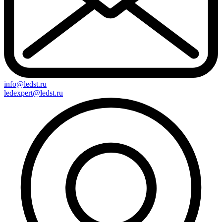
info@ledst.ru
ledexpert@ledst.ru