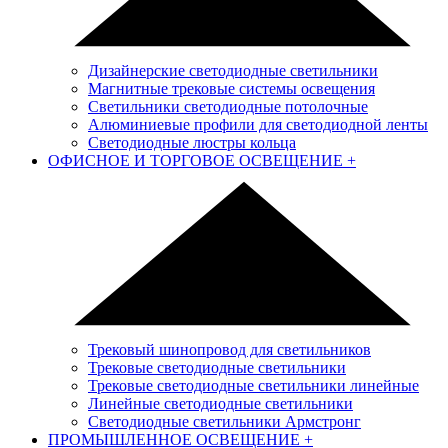
Дизайнерские светодиодные светильники
Магнитные трековые системы освещения
Светильники светодиодные потолочные
Алюминиевые профили для светодиодной ленты
Светодиодные люстры кольца
ОФИСНОЕ И ТОРГОВОЕ ОСВЕЩЕНИЕ
+
Трековый шинопровод для светильников
Трековые светодиодные светильники
Трековые светодиодные светильники линейные
Линейные светодиодные светильники
Светодиодные светильники Армстронг
ПРОМЫШЛЕННОЕ ОСВЕЩЕНИЕ
+