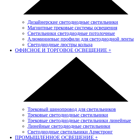
Дизайнерские светодиодные светильники
Магнитные трековые системы освещения
Светильники светодиодные потолочные
Алюминиевые профили для светодиодной ленты
Светодиодные люстры кольца
ОФИСНОЕ И ТОРГОВОЕ ОСВЕЩЕНИЕ
+
Трековый шинопровод для светильников
Трековые светодиодные светильники
Трековые светодиодные светильники линейные
Линейные светодиодные светильники
Светодиодные светильники Армстронг
ПРОМЫШЛЕННОЕ ОСВЕЩЕНИЕ
+