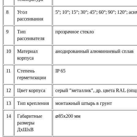
8
Угол
5°; 10°; 15°; 30°; 45°; 60°; 90°; 120°; 
рассеивания
9
Тип
прозрачное стекло
рассеивателя
10
Материал
анодированный алюминиевый сплав
корпуса
11
Степень
IP 65
герметизации
12
Цвет корпуса
серый "металлик", др. цвета RAL (опц
13
Тип крепления
монтажный штырь в грунт
14
Габаритные
⌀85х200 мм
размеры
ДхШхВ