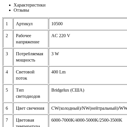
Характеристики
Отзывы
1
Артикул
10500
2
Рабочее
AC 220 V
напряжение
3
Потребляемая
3 W
мощность
4
Световой
400 Lm
поток
5
Тип
Bridgelux (США)
светодиодов
6
Цвет свечения
CW(холодный)/NW(нейтральный)/WW(т
7
Цветовая
6000-7000K/4000-5000K/2500-3500K
температура