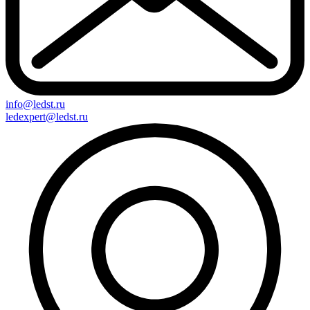
info@ledst.ru
ledexpert@ledst.ru