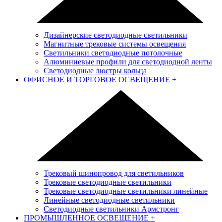
Дизайнерские светодиодные светильники
Магнитные трековые системы освещения
Светильники светодиодные потолочные
Алюминиевые профили для светодиодной ленты
Светодиодные люстры кольца
ОФИСНОЕ И ТОРГОВОЕ ОСВЕЩЕНИЕ
+
Трековый шинопровод для светильников
Трековые светодиодные светильники
Трековые светодиодные светильники линейные
Линейные светодиодные светильники
Светодиодные светильники Армстронг
ПРОМЫШЛЕННОЕ ОСВЕЩЕНИЕ
+