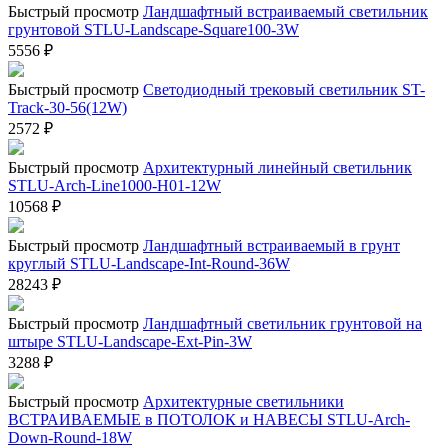
Быстрый просмотр
Ландшафтный встраиваемый светильник
грунтовой STLU-Landscape-Square100-3W
5556
₽
Быстрый просмотр
Светодиодный трековый светильник ST-
Track-30-56(12W)
2572
₽
Быстрый просмотр
Архитектурный линейный светильник
STLU-Arch-Line1000-H01-12W
10568
₽
Быстрый просмотр
Ландшафтный встраиваемый в грунт
круглый STLU-Landscape-Int-Round-36W
28243
₽
Быстрый просмотр
Ландшафтный светильник грунтовой на
штыре STLU-Landscape-Ext-Pin-3W
3288
₽
Быстрый просмотр
Архитектурные светильники
ВСТРАИВАЕМЫЕ в ПОТОЛОК и НАВЕСЫ STLU-Arch-
Down-Round-18W