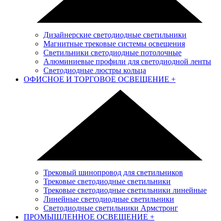
Дизайнерские светодиодные светильники
Магнитные трековые системы освещения
Светильники светодиодные потолочные
Алюминиевые профили для светодиодной ленты
Светодиодные люстры кольца
ОФИСНОЕ И ТОРГОВОЕ ОСВЕЩЕНИЕ
+
Трековый шинопровод для светильников
Трековые светодиодные светильники
Трековые светодиодные светильники линейные
Линейные светодиодные светильники
Светодиодные светильники Армстронг
ПРОМЫШЛЕННОЕ ОСВЕЩЕНИЕ
+