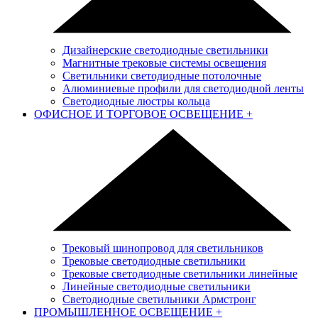
Дизайнерские светодиодные светильники
Магнитные трековые системы освещения
Светильники светодиодные потолочные
Алюминиевые профили для светодиодной ленты
Светодиодные люстры кольца
ОФИСНОЕ И ТОРГОВОЕ ОСВЕЩЕНИЕ
+
Трековый шинопровод для светильников
Трековые светодиодные светильники
Трековые светодиодные светильники линейные
Линейные светодиодные светильники
Светодиодные светильники Армстронг
ПРОМЫШЛЕННОЕ ОСВЕЩЕНИЕ
+