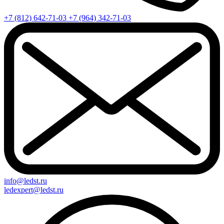
+7 (812) 642-71-03
+7 (964) 342-71-03
info@ledst.ru
ledexpert@ledst.ru