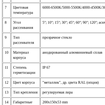
7
Цветовая
6000-6500K/5000-5500K/4000-4500K/3
температура
8
Угол
5°; 10°; 15°; 30°; 45°; 60°; 90°; 120°; 
рассеивания
9
Тип
прозрачное стекло
рассеивателя
10
Материал
анодированный алюминиевый сплав
корпуса
11
Степень
IP 67
герметизации
12
Цвет корпуса
"металлик", др. цвета RAL (опция)
13
Тип крепления
регулируемая лира
14
Габаритные
200x150x53
mm