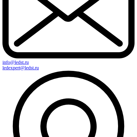
info@ledst.ru
ledexpert@ledst.ru