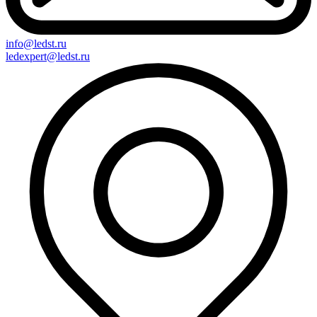
info@ledst.ru
ledexpert@ledst.ru