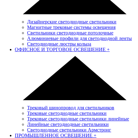
Дизайнерские светодиодные светильники
Магнитные трековые системы освещения
Светильники светодиодные потолочные
Алюминиевые профили для светодиодной ленты
Светодиодные люстры кольца
ОФИСНОЕ И ТОРГОВОЕ ОСВЕЩЕНИЕ
+
Трековый шинопровод для светильников
Трековые светодиодные светильники
Трековые светодиодные светильники линейные
Линейные светодиодные светильники
Светодиодные светильники Армстронг
ПРОМЫШЛЕННОЕ ОСВЕЩЕНИЕ
+