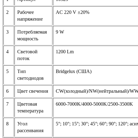
2
Рабочее
AC 220 V ±20%
напряжение
3
Потребляемая
9 W
мощность
4
Световой
1200 Lm
поток
5
Тип
Bridgelux (США)
светодиодов
6
Цвет свечения
CW(холодный)/NW(нейтральный)/WW(т
7
Цветовая
6000-7000K/4000-5000K/2500-3500K
температура
8
Угол
5°; 10°; 15°; 30°; 45°; 60°; 90°; 120°; 
рассеивания