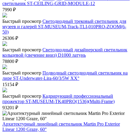
светильник ST-CEILING-GRID-MODULE-12
7990
₽
Быстрый просмотр
Светодиодный трековый светильник для
музеев и галерей ST-MUSEUM-Track-TLI-010PRO-ZOOM(6-
50)
26306
₽
Быстрый просмотр
Светодиодный дизайнерский светильник
кольцевой (свечение вниз) D1000 латунь
78800
₽
Быстрый просмотр
Подводный светодиодный светильник на
лире ST-Underwater-Lira-60/3/5W XX°
15154
₽
Быстрый просмотр
Кадрирующий профессиональный
прожектор ST-MUSEUM-TK40PRO(1536)(Multi-Frame)
93201
₽
Архитектурный линейный светильник Martin Pro Exterior
Linear 1200 Graze, 60°