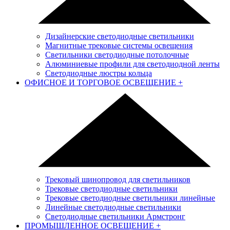
Дизайнерские светодиодные светильники
Магнитные трековые системы освещения
Светильники светодиодные потолочные
Алюминиевые профили для светодиодной ленты
Светодиодные люстры кольца
ОФИСНОЕ И ТОРГОВОЕ ОСВЕЩЕНИЕ
+
Трековый шинопровод для светильников
Трековые светодиодные светильники
Трековые светодиодные светильники линейные
Линейные светодиодные светильники
Светодиодные светильники Армстронг
ПРОМЫШЛЕННОЕ ОСВЕЩЕНИЕ
+