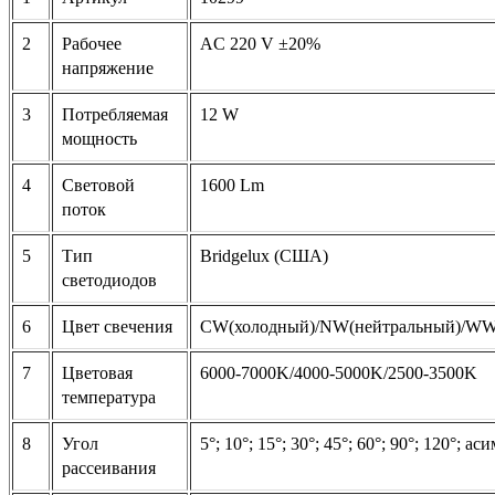
2
Рабочее
AC 220 V ±20%
напряжение
3
Потребляемая
12 W
мощность
4
Световой
1600 Lm
поток
5
Тип
Bridgelux (США)
светодиодов
6
Цвет свечения
CW(холодный)/NW(нейтральный)/WW(т
7
Цветовая
6000-7000K/4000-5000K/2500-3500K
температура
8
Угол
5°; 10°; 15°; 30°; 45°; 60°; 90°; 120°; 
рассеивания