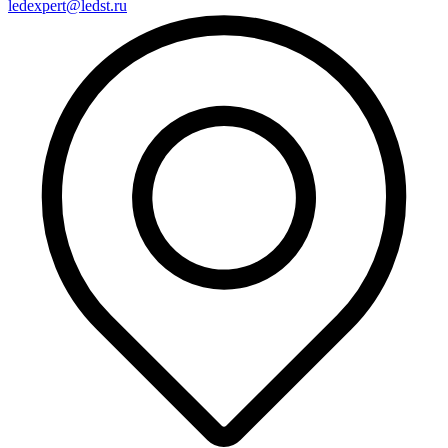
ledexpert@ledst.ru