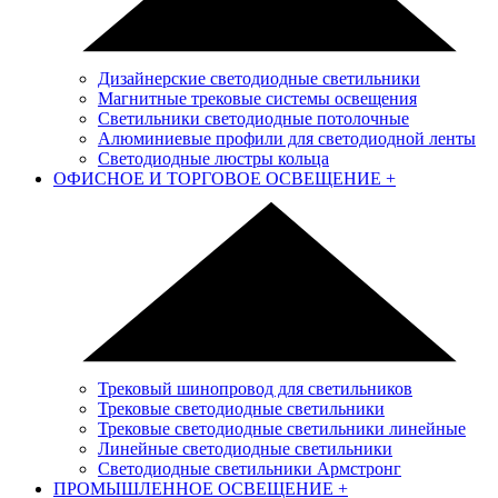
Дизайнерские светодиодные светильники
Магнитные трековые системы освещения
Светильники светодиодные потолочные
Алюминиевые профили для светодиодной ленты
Светодиодные люстры кольца
ОФИСНОЕ И ТОРГОВОЕ ОСВЕЩЕНИЕ
+
Трековый шинопровод для светильников
Трековые светодиодные светильники
Трековые светодиодные светильники линейные
Линейные светодиодные светильники
Светодиодные светильники Армстронг
ПРОМЫШЛЕННОЕ ОСВЕЩЕНИЕ
+