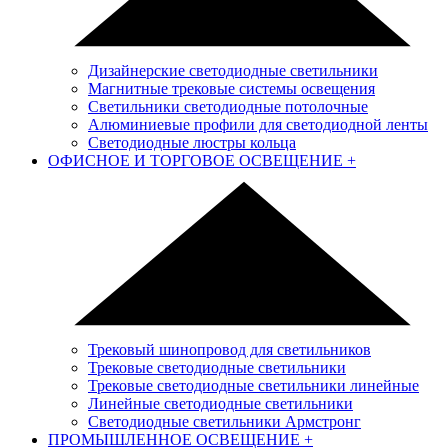
Дизайнерские светодиодные светильники
Магнитные трековые системы освещения
Светильники светодиодные потолочные
Алюминиевые профили для светодиодной ленты
Светодиодные люстры кольца
ОФИСНОЕ И ТОРГОВОЕ ОСВЕЩЕНИЕ
+
Трековый шинопровод для светильников
Трековые светодиодные светильники
Трековые светодиодные светильники линейные
Линейные светодиодные светильники
Светодиодные светильники Армстронг
ПРОМЫШЛЕННОЕ ОСВЕЩЕНИЕ
+