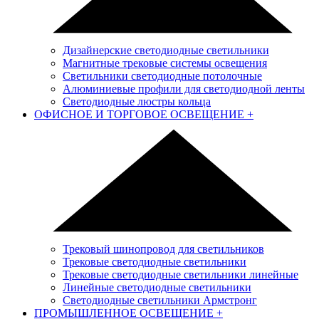
Дизайнерские светодиодные светильники
Магнитные трековые системы освещения
Светильники светодиодные потолочные
Алюминиевые профили для светодиодной ленты
Светодиодные люстры кольца
ОФИСНОЕ И ТОРГОВОЕ ОСВЕЩЕНИЕ
+
Трековый шинопровод для светильников
Трековые светодиодные светильники
Трековые светодиодные светильники линейные
Линейные светодиодные светильники
Светодиодные светильники Армстронг
ПРОМЫШЛЕННОЕ ОСВЕЩЕНИЕ
+