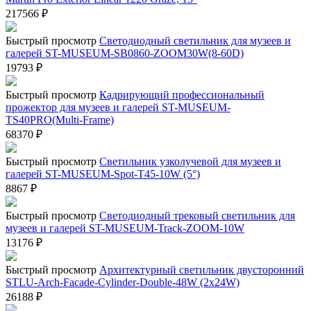
217566
₽
Быстрый просмотр
Светодиодный светильник для музеев и
галерей ST-MUSEUM-SB0860-ZOOM30W(8-60D)
19793
₽
Быстрый просмотр
Кадрирующий профессиональный
прожектор для музеев и галерей ST-MUSEUM-
TS40PRO(Multi-Frame)
68370
₽
Быстрый просмотр
Cветильник узколучевой для музеев и
галерей ST-MUSEUM-Spot-T45-10W (5°)
8867
₽
Быстрый просмотр
Светодиодный трековый светильник для
музеев и галерей ST-MUSEUM-Track-ZOOM-10W
13176
₽
Быстрый просмотр
Архитектурный светильник двусторонний
STLU-Arch-Facade-Cylinder-Double-48W (2x24W)
26188
₽