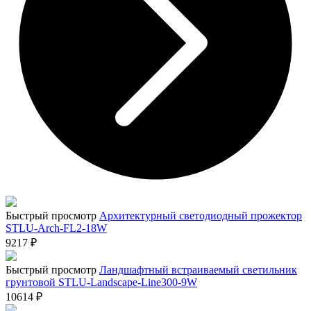
Быстрый просмотр
Архитектурный светодиодный прожектор
STLU-Arch-FL2-18W
9217
₽
Быстрый просмотр
Ландшафтный встраиваемый светильник
грунтовой STLU-Landscape-Line300-9W
10614
₽