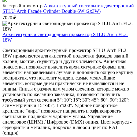
Быстрый просмотр
Архитектурный светильник двусторонний
STLU-Arch-Facade-Cylinder-Double-6W (2x3W)
7020
₽
Архитектурный светодиодный прожектор STLU-Arch-FL2-
18W
Светодиодный архитектурный прожектор STLU-Arch-FL2-
18W применяется для акцентной подсветки фасадов зданий,
колонн, мостов, скульптур и других элементов. Акцентная
подсветка, позволяет выделить архитектурные формы или
элементы направлеными лучами и дополнить общую картину
восприятия, что позволит увидеть самые мельчайшие
элементы, которые днем практически не выделяются и не
видны. Линзы с различным углом свечения, которые можно
установить по желанию заказчика, позволяют получить
требуемый угол свечения
5°; 10°; 15°; 30°; 45°; 60°; 90°; 120°;
асимметричный 15°х45°, 15°х60°
. Удобное поворотное
крепление "лира" позволяет направить и зафиксировать
светильник под любым удобным углом. Управление
аналоговое (ШИМ) / Цифровое (DMX) опция. Цвет корпуса -
серебристый металлик, покраска в любой цвет по RAL
(опция).