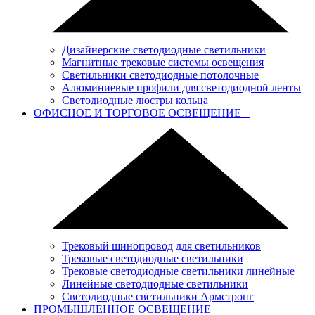
Дизайнерские светодиодные светильники
Магнитные трековые системы освещения
Светильники светодиодные потолочные
Алюминиевые профили для светодиодной ленты
Светодиодные люстры кольца
ОФИСНОЕ И ТОРГОВОЕ ОСВЕЩЕНИЕ
+
Трековый шинопровод для светильников
Трековые светодиодные светильники
Трековые светодиодные светильники линейные
Линейные светодиодные светильники
Светодиодные светильники Армстронг
ПРОМЫШЛЕННОЕ ОСВЕЩЕНИЕ
+