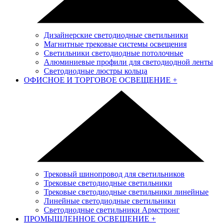
Дизайнерские светодиодные светильники
Магнитные трековые системы освещения
Светильники светодиодные потолочные
Алюминиевые профили для светодиодной ленты
Светодиодные люстры кольца
ОФИСНОЕ И ТОРГОВОЕ ОСВЕЩЕНИЕ
+
Трековый шинопровод для светильников
Трековые светодиодные светильники
Трековые светодиодные светильники линейные
Линейные светодиодные светильники
Светодиодные светильники Армстронг
ПРОМЫШЛЕННОЕ ОСВЕЩЕНИЕ
+