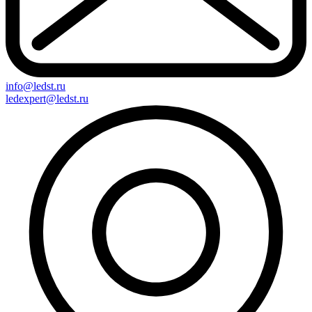
info@ledst.ru
ledexpert@ledst.ru