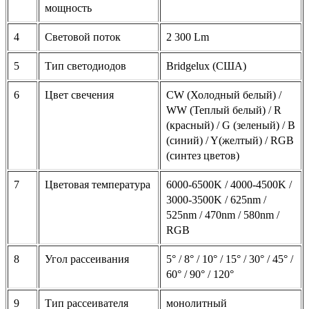
мощность
4
Световой поток
2 300 Lm
5
Тип светодиодов
Bridgelux (США)
6
Цвет свечения
CW (Холодный белый) /
WW (Теплый белый) / R
(красный) / G (зеленый) / B
(синий) / Y(желтый) / RGB
(синтез цветов)
7
Цветовая температура
6000-6500K / 4000-4500K /
3000-3500K / 625nm /
525nm / 470nm / 580nm /
RGB
8
Угол рассеивания
5° / 8° / 10° / 15° / 30° / 45° /
60° / 90° / 120°
9
Тип рассеивателя
монолитный