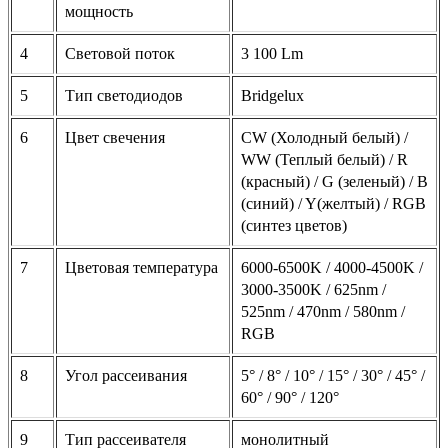
мощность
4
Световой поток
3 100 Lm
5
Тип светодиодов
Bridgelux
6
Цвет свечения
CW (Холодный белый) /
WW (Теплый белый) / R
(красный) / G (зеленый) / B
(синий) / Y(желтый) / RGB
(синтез цветов)
7
Цветовая температура
6000-6500K / 4000-4500K /
3000-3500K / 625nm /
525nm / 470nm / 580nm /
RGB
8
Угол рассеивания
5° / 8° / 10° / 15° / 30° / 45° /
60° / 90° / 120°
9
Тип рассеивателя
монолитный