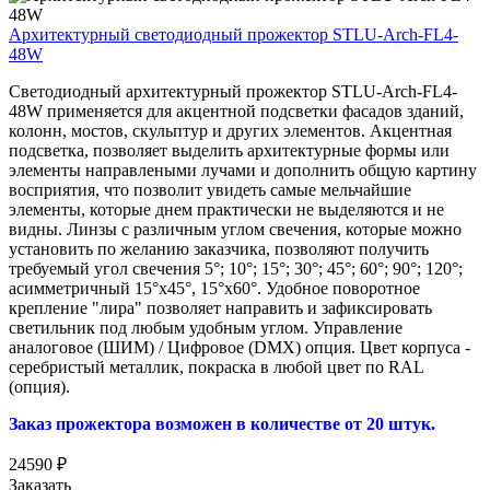
Архитектурный светодиодный прожектор STLU-Arch-FL4-
48W
Светодиодный архитектурный прожектор STLU-Arch-FL4-
48W применяется для акцентной подсветки фасадов зданий,
колонн, мостов, скульптур и других элементов. Акцентная
подсветка, позволяет выделить архитектурные формы или
элементы направлеными лучами и дополнить общую картину
восприятия, что позволит увидеть самые мельчайшие
элементы, которые днем практически не выделяются и не
видны. Линзы с различным углом свечения, которые можно
установить по желанию заказчика, позволяют получить
требуемый угол свечения
5°; 10°; 15°; 30°; 45°; 60°; 90°; 120°;
асимметричный 15°х45°, 15°х60°
. Удобное поворотное
крепление "лира" позволяет направить и зафиксировать
светильник под любым удобным углом. Управление
аналоговое (ШИМ) / Цифровое (DMX) опция. Цвет корпуса -
серебристый металлик, покраска в любой цвет по RAL
(опция).
Заказ прожектора возможен в количестве от 20 штук.
24590
₽
Заказать