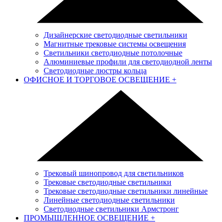
Дизайнерские светодиодные светильники
Магнитные трековые системы освещения
Светильники светодиодные потолочные
Алюминиевые профили для светодиодной ленты
Светодиодные люстры кольца
ОФИСНОЕ И ТОРГОВОЕ ОСВЕЩЕНИЕ
+
Трековый шинопровод для светильников
Трековые светодиодные светильники
Трековые светодиодные светильники линейные
Линейные светодиодные светильники
Светодиодные светильники Армстронг
ПРОМЫШЛЕННОЕ ОСВЕЩЕНИЕ
+