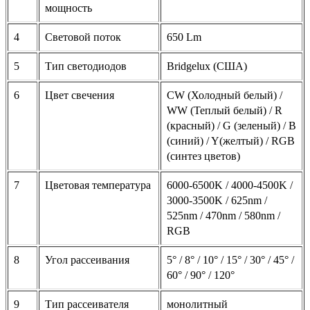
мощность
4
Световой поток
650 Lm
5
Тип светодиодов
Bridgelux (США)
6
Цвет свечения
CW (Холодный белый) /
WW (Теплый белый) / R
(красный) / G (зеленый) / B
(синий) / Y(желтый) / RGB
(синтез цветов)
7
Цветовая температура
6000-6500K / 4000-4500K /
3000-3500K / 625nm /
525nm / 470nm / 580nm /
RGB
8
Угол рассеивания
5° / 8° / 10° / 15° / 30° / 45° /
60° / 90° / 120°
9
Тип рассеивателя
монолитный