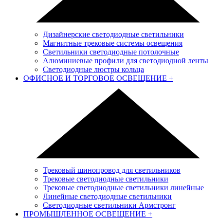
Дизайнерские светодиодные светильники
Магнитные трековые системы освещения
Светильники светодиодные потолочные
Алюминиевые профили для светодиодной ленты
Светодиодные люстры кольца
ОФИСНОЕ И ТОРГОВОЕ ОСВЕЩЕНИЕ
+
Трековый шинопровод для светильников
Трековые светодиодные светильники
Трековые светодиодные светильники линейные
Линейные светодиодные светильники
Светодиодные светильники Армстронг
ПРОМЫШЛЕННОЕ ОСВЕЩЕНИЕ
+