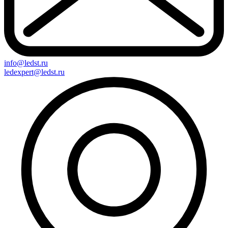
info@ledst.ru
ledexpert@ledst.ru