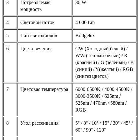
3
Потребляемая
36 W
мощность
4
Световой поток
4 600 Lm
5
Тип светодиодов
Bridgelux
6
Цвет свечения
CW (Холодный белый) /
WW (Теплый белый) / R
(красный) / G (зеленый) / B
(синий) / Y(желтый) / RGB
(синтез цветов)
7
Цветовая температура
6000-6500K / 4000-4500K /
3000-3500K / 625nm /
525nm / 470nm / 580nm /
RGB
8
Угол рассеивания
5° / 8° / 10° / 15° / 30° / 45° /
60° / 90° / 120°