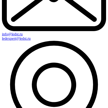
info@ledst.ru
ledexpert@ledst.ru