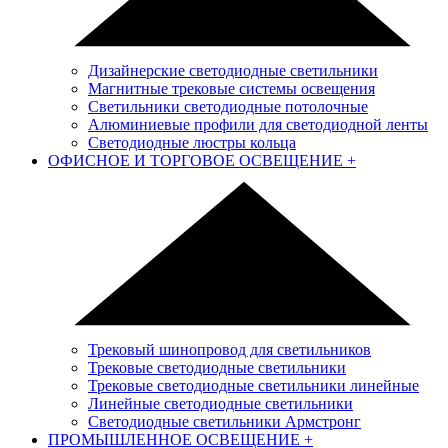
Дизайнерские светодиодные светильники
Магнитные трековые системы освещения
Светильники светодиодные потолочные
Алюминиевые профили для светодиодной ленты
Светодиодные люстры кольца
ОФИСНОЕ И ТОРГОВОЕ ОСВЕЩЕНИЕ
+
Трековый шинопровод для светильников
Трековые светодиодные светильники
Трековые светодиодные светильники линейные
Линейные светодиодные светильники
Светодиодные светильники Армстронг
ПРОМЫШЛЕННОЕ ОСВЕЩЕНИЕ
+