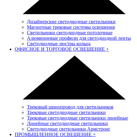
Дизайнерские светодиодные светильники
Магнитные трековые системы освещения
Светильники светодиодные потолочные
Алюминиевые профили для светодиодной ленты
Светодиодные люстры кольца
ОФИСНОЕ И ТОРГОВОЕ ОСВЕЩЕНИЕ
+
Трековый шинопровод для светильников
Трековые светодиодные светильники
Трековые светодиодные светильники линейные
Линейные светодиодные светильники
Светодиодные светильники Армстронг
ПРОМЫШЛЕННОЕ ОСВЕЩЕНИЕ
+