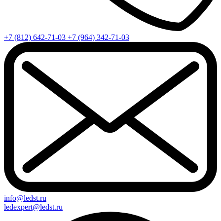
+7 (812) 642-71-03
+7 (964) 342-71-03
info@ledst.ru
ledexpert@ledst.ru