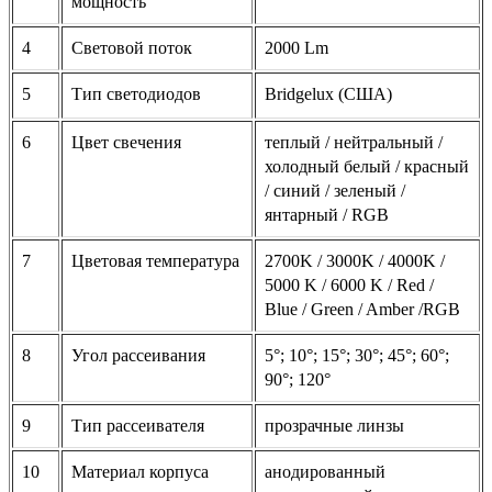
мощность
4
Световой поток
2000 Lm
5
Тип светодиодов
Bridgelux (США)
6
Цвет свечения
теплый / нейтральный /
холодный белый / красный
/ синий / зеленый /
янтарный / RGB
7
Цветовая температура
2700K / 3000K / 4000K /
5000 K / 6000 K / Red /
Blue / Green / Amber /RGB
8
Угол рассеивания
5°; 10°; 15°; 30°; 45°; 60°;
90°; 120°
9
Тип рассеивателя
прозрачные линзы
10
Материал корпуса
анодированный