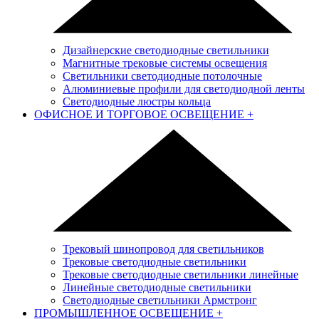
Дизайнерские светодиодные светильники
Магнитные трековые системы освещения
Светильники светодиодные потолочные
Алюминиевые профили для светодиодной ленты
Светодиодные люстры кольца
ОФИСНОЕ И ТОРГОВОЕ ОСВЕЩЕНИЕ
+
Трековый шинопровод для светильников
Трековые светодиодные светильники
Трековые светодиодные светильники линейные
Линейные светодиодные светильники
Светодиодные светильники Армстронг
ПРОМЫШЛЕННОЕ ОСВЕЩЕНИЕ
+