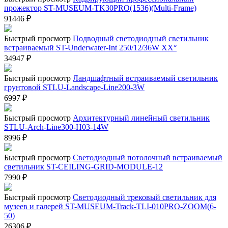
прожектор ST-MUSEUM-TK30PRO(1536)(Multi-Frame)
91446
₽
Быстрый просмотр
Подводный светодиодный светильник
встраиваемый ST-Underwater-Int 250/12/36W XX°
34947
₽
Быстрый просмотр
Ландшафтный встраиваемый светильник
грунтовой STLU-Landscape-Line200-3W
6997
₽
Быстрый просмотр
Архитектурный линейный светильник
STLU-Arch-Line300-H03-14W
8996
₽
Быстрый просмотр
Светодиодный потолочный встраиваемый
светильник ST-CEILING-GRID-MODULE-12
7990
₽
Быстрый просмотр
Светодиодный трековый светильник для
музеев и галерей ST-MUSEUM-Track-TLI-010PRO-ZOOM(6-
50)
26306
₽