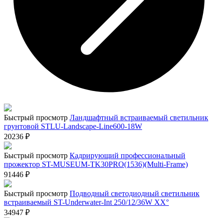
Быстрый просмотр
Ландшафтный встраиваемый светильник
грунтовой STLU-Landscape-Line600-18W
20236
₽
Быстрый просмотр
Кадрирующий профессиональный
прожектор ST-MUSEUM-TK30PRO(1536)(Multi-Frame)
91446
₽
Быстрый просмотр
Подводный светодиодный светильник
встраиваемый ST-Underwater-Int 250/12/36W XX°
34947
₽