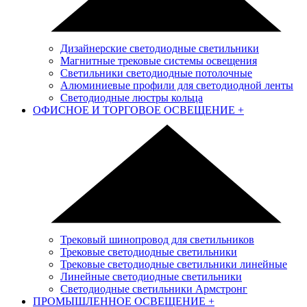
Дизайнерские светодиодные светильники
Магнитные трековые системы освещения
Светильники светодиодные потолочные
Алюминиевые профили для светодиодной ленты
Светодиодные люстры кольца
ОФИСНОЕ И ТОРГОВОЕ ОСВЕЩЕНИЕ
+
Трековый шинопровод для светильников
Трековые светодиодные светильники
Трековые светодиодные светильники линейные
Линейные светодиодные светильники
Светодиодные светильники Армстронг
ПРОМЫШЛЕННОЕ ОСВЕЩЕНИЕ
+