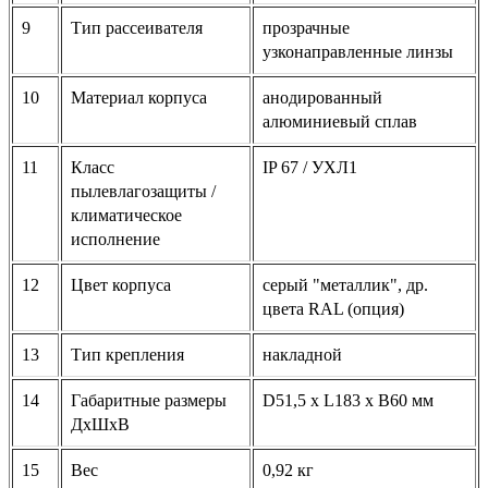
9
Тип рассеивателя
прозрачные
узконаправленные линзы
10
Материал корпуса
анодированный
алюминиевый сплав
11
Класс
IP 67 / УХЛ1
пылевлагозащиты /
климатическое
исполнение
12
Цвет корпуса
серый "металлик", др.
цвета RAL (опция)
13
Тип крепления
накладной
14
Габаритные размеры
D51,5 х L183 x B60 мм
ДхШхВ
15
Вес
0,92 кг