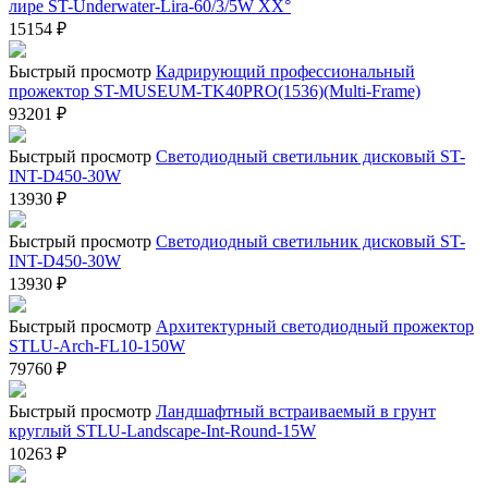
лире ST-Underwater-Lira-60/3/5W XX°
15154
₽
Быстрый просмотр
Кадрирующий профессиональный
прожектор ST-MUSEUM-TK40PRO(1536)(Multi-Frame)
93201
₽
Быстрый просмотр
Светодиодный светильник дисковый ST-
INT-D450-30W
13930
₽
Быстрый просмотр
Светодиодный светильник дисковый ST-
INT-D450-30W
13930
₽
Быстрый просмотр
Архитектурный светодиодный прожектор
STLU-Arch-FL10-150W
79760
₽
Быстрый просмотр
Ландшафтный встраиваемый в грунт
круглый STLU-Landscape-Int-Round-15W
10263
₽