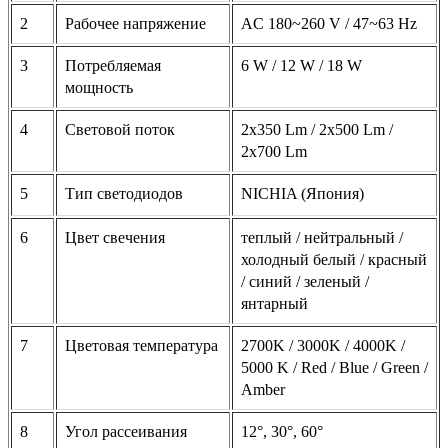
2
Рабочее напряжение
AC 180~260 V / 47~63 Hz
3
Потребляемая
6 W / 12 W / 18 W
мощность
4
Световой поток
2x350 Lm / 2x500 Lm /
2x700 Lm
5
Тип светодиодов
NICHIA (Япония)
6
Цвет свечения
теплый / нейтральный /
холодный белый / красный
/ синий / зеленый /
янтарный
7
Цветовая температура
2700K / 3000K / 4000K /
5000 K / Red / Blue / Green /
Amber
8
Угол рассеивания
12°, 30°, 60°