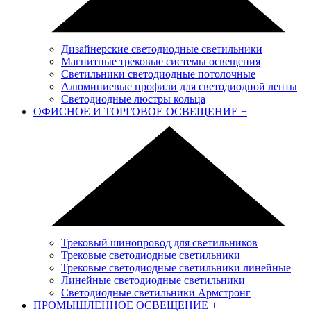
Дизайнерские светодиодные светильники
Магнитные трековые системы освещения
Светильники светодиодные потолочные
Алюминиевые профили для светодиодной ленты
Светодиодные люстры кольца
ОФИСНОЕ И ТОРГОВОЕ ОСВЕЩЕНИЕ
+
Трековый шинопровод для светильников
Трековые светодиодные светильники
Трековые светодиодные светильники линейные
Линейные светодиодные светильники
Светодиодные светильники Армстронг
ПРОМЫШЛЕННОЕ ОСВЕЩЕНИЕ
+