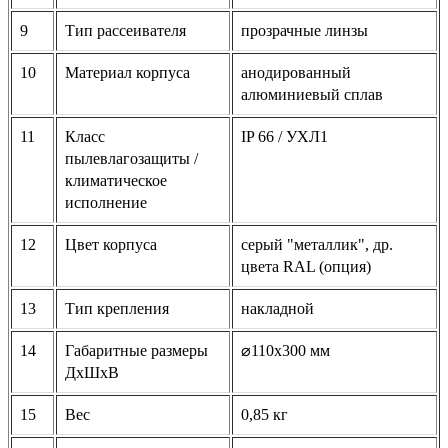
9
Тип рассеивателя
прозрачные линзы
10
Материал корпуса
анодированный
алюминиевый сплав
11
Класс
IP 66 / УХЛ1
пылевлагозащиты /
климатическое
исполнение
12
Цвет корпуса
серый "металлик", др.
цвета RAL (опция)
13
Тип крепления
накладной
14
Габаритные размеры
⌀110х300 мм
ДхШхВ
15
Вес
0,85 кг