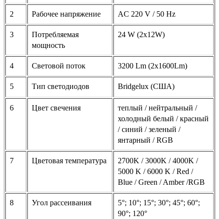
2
Рабочее напряжение
AC 220 V / 50 Hz
3
Потребляемая
24 W (2x12W)
мощность
4
Световой поток
3200 Lm (2x1600Lm)
5
Тип светодиодов
Bridgelux (США)
6
Цвет свечения
теплый / нейтральный /
холодный белый / красный
/ синий / зеленый /
янтарный / RGB
7
Цветовая температура
2700K / 3000K / 4000K /
5000 K / 6000 K / Red /
Blue / Green / Amber /RGB
8
Угол рассеивания
5°; 10°; 15°; 30°; 45°; 60°;
90°; 120°