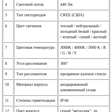
4
Световой поток
440 Лм
5
Тип светодиодов
CREE (США)
6
Цвет свечения
теплый / нейтральный /
холодный белый / красный
/ зеленый / синий / желтый
7
Цветовая температура
3000K / 4000K / 5000 K / R
/ G / B / Y
8
Угол рассеивания
360°
9
Тип рассеивателя
прозрачное каленое стекло
10
Материал корпуса
анодированный
алюминиевый сплав
11
Степень герметизации
IP 66
12
Цвет корпуса
серый "металлик", др.