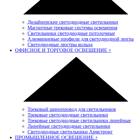
Дизайнерские светодиодные светильники
Магнитные трековые системы освещения
Светильники светодиодные потолочные
Алюминиевые профили для светодиодной ленты
Светодиодные люстры кольца
ОФИСНОЕ И ТОРГОВОЕ ОСВЕЩЕНИЕ
+
Трековый шинопровод для светильников
Трековые светодиодные светильники
Трековые светодиодные светильники линейные
Линейные светодиодные светильники
Светодиодные светильники Армстронг
ПРОМЫШЛЕННОЕ ОСВЕЩЕНИЕ
+