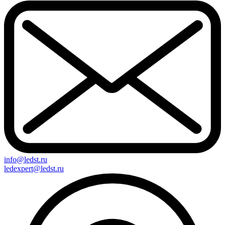
info@ledst.ru
ledexpert@ledst.ru